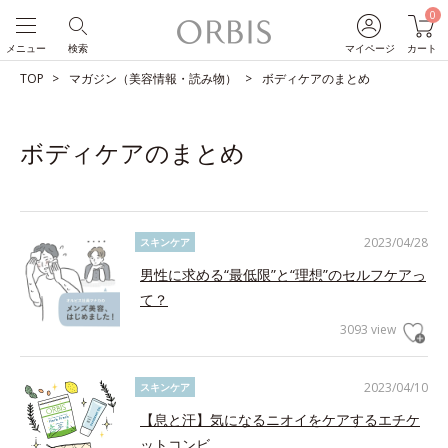
0
メニュー
検索
マイページ
カート
TOP
マガジン（美容情報・読み物）
ボディケアのまとめ
ボディケアのまとめ
2023/04/28
スキンケア
男性に求める“最低限”と“理想”のセルフケアっ
て？
3093 view
2023/04/10
スキンケア
【息と汗】気になるニオイをケアするエチケ
ットコンビ