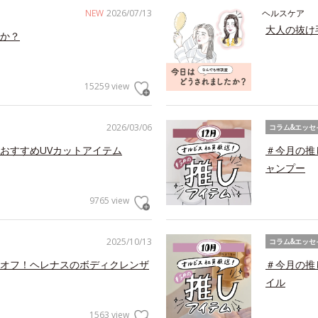
NEW
2026/07/13
ヘルスケア
大人の抜け
か？
15259 view
2026/03/06
コラム&エッセ
おすすめUVカットアイテム
＃今月の推
ャンプー
9765 view
2025/10/13
コラム&エッセ
オフ！ヘレナスのボディクレンザ
＃今月の推
イル
1563 view