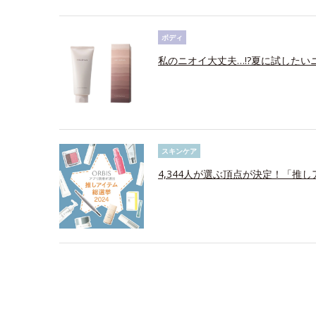
ボディ
私のニオイ大丈夫…!?夏に試したい
スキンケア
4,344人が選ぶ頂点が決定！「推し