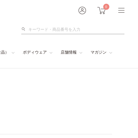
0
検
索
食品）
ボディウェア
店舗情報
マガジン