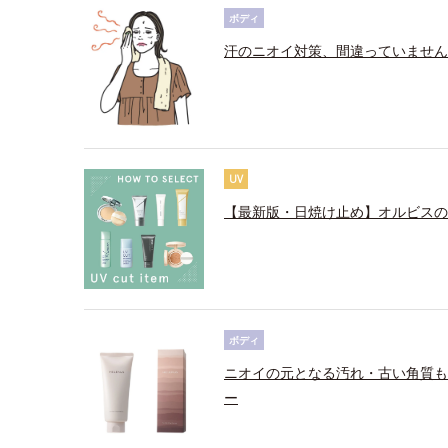
ボディ
汗のニオイ対策、間違っていません
UV
【最新版・日焼け止め】オルビスの
ボディ
ニオイの元となる汚れ・古い角質も
ー