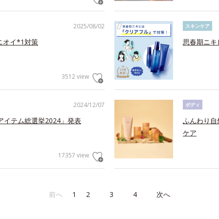
2025/08/02
スキンケア
ニオイ*1対策
思春期ニキ
3512 view
2024/12/07
ボディ
アイテム総選挙2024」発表
ふんわり自
ケア
17357 view
前へ
1
2
3
4
次へ