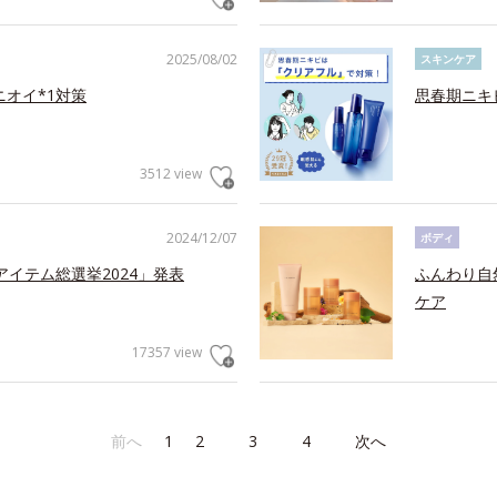
2025/08/02
スキンケア
ニオイ*1対策
思春期ニキ
3512 view
2024/12/07
ボディ
アイテム総選挙2024」発表
ふんわり自
ケア
17357 view
前へ
1
2
3
4
次へ