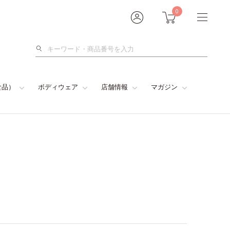
0
検
索
食品）
ボディウェア
店舗情報
マガジン