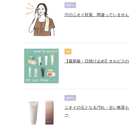
ボディ
汗のニオイ対策、間違っていません
UV
【最新版・日焼け止め】オルビスの
ボディ
ニオイの元となる汚れ・古い角質も
ー