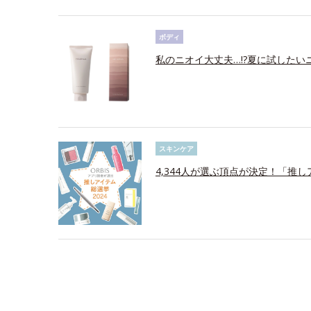
ボディ
私のニオイ大丈夫…!?夏に試したい
スキンケア
4,344人が選ぶ頂点が決定！「推し