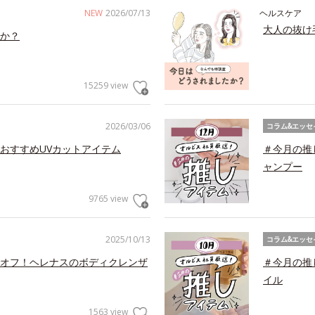
NEW
2026/07/13
ヘルスケア
大人の抜け
か？
15259 view
2026/03/06
コラム&エッセ
おすすめUVカットアイテム
＃今月の推
ャンプー
9765 view
2025/10/13
コラム&エッセ
オフ！ヘレナスのボディクレンザ
＃今月の推
イル
1563 view