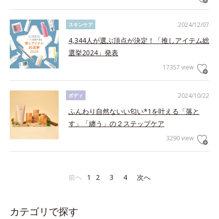
2024/12/07
スキンケア
4,344人が選ぶ頂点が決定！「推しアイテム総
選挙2024」発表
17357 view
2024/10/22
ボディ
ふんわり自然ないい匂い*1を叶える「落と
す」「纏う」の２ステップケア
3290 view
前へ
1
2
3
4
次へ
カテゴリで探す