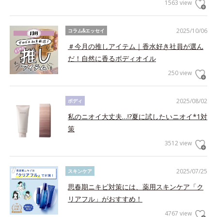
1563 view
2025/10/06
コラム&エッセイ
＃今月の推しアイテム｜香水好き社員が選ん
だ！自然に香るボディオイル
250 view
2025/08/02
ボディ
私のニオイ大丈夫…!?夏に試したいニオイ*1対
策
3512 view
2025/07/25
スキンケア
思春期ニキビ対策には、薬用スキンケア「ク
リアフル」がおすすめ！
4767 view