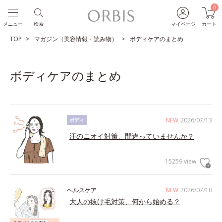
0
メニュー
検索
マイページ
カート
TOP
マガジン（美容情報・読み物）
ボディケアのまとめ
ボディケアのまとめ
NEW
2026/07/13
ボディ
汗のニオイ対策、間違っていませんか？
15259 view
ヘルスケア
NEW
2026/07/10
大人の抜け毛対策、何から始める？