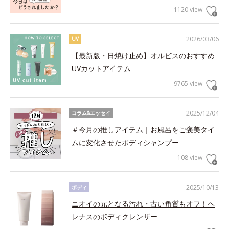
1120 view
2026/03/06
UV
【最新版・日焼け止め】オルビスのおすすめ
UVカットアイテム
9765 view
2025/12/04
コラム&エッセイ
＃今月の推しアイテム｜お風呂をご褒美タイ
ムに変化させたボディシャンプー
108 view
2025/10/13
ボディ
ニオイの元となる汚れ・古い角質もオフ！ヘ
レナスのボディクレンザー