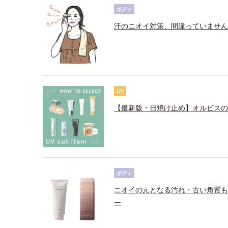
ボディ
汗のニオイ対策、間違っていません
UV
【最新版・日焼け止め】オルビスの
ボディ
ニオイの元となる汚れ・古い角質も
ー