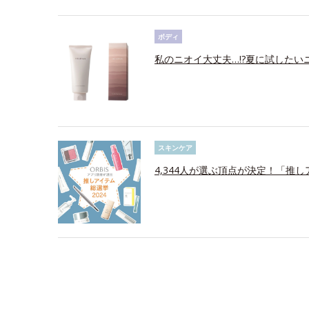
ボディ
私のニオイ大丈夫…!?夏に試したい
スキンケア
4,344人が選ぶ頂点が決定！「推し