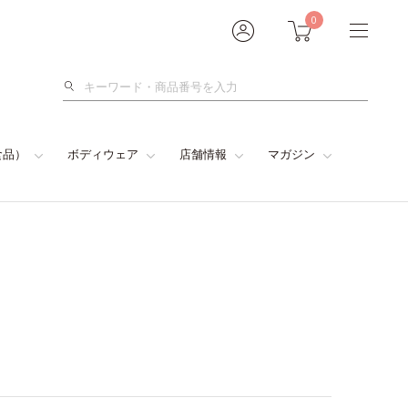
0
検
索
食品）
ボディウェア
店舗情報
マガジン