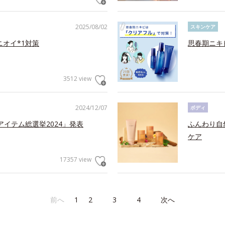
2025/08/02
スキンケア
ニオイ*1対策
思春期ニキ
3512 view
2024/12/07
ボディ
アイテム総選挙2024」発表
ふんわり自
ケア
17357 view
前へ
1
2
3
4
次へ