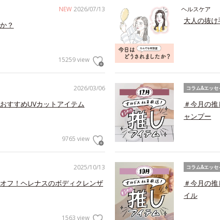
NEW
2026/07/13
ヘルスケア
大人の抜け
か？
15259 view
2026/03/06
コラム&エッセ
おすすめUVカットアイテム
＃今月の推
ャンプー
9765 view
2025/10/13
コラム&エッセ
オフ！ヘレナスのボディクレンザ
＃今月の推
イル
1563 view