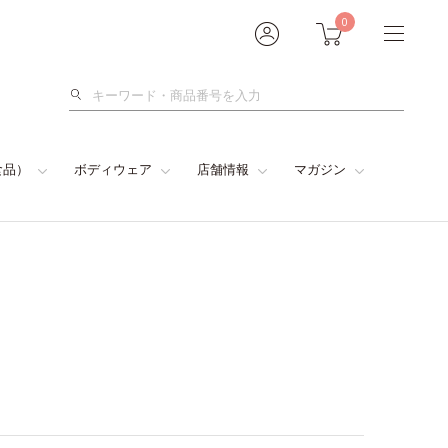
0
検
索
食品）
ボディウェア
店舗情報
マガジン