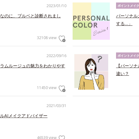
2023/01/10
ポイントメイ
なのに、ブルベと診断されまし
パーソナル
する…」
32108 view
2022/09/16
ポイントメイ
ラムルージュの魅力をわかりやす
【パーソナ
違い？
11450 view
2021/03/31
ルAIメイクアドバイザー
46539 view