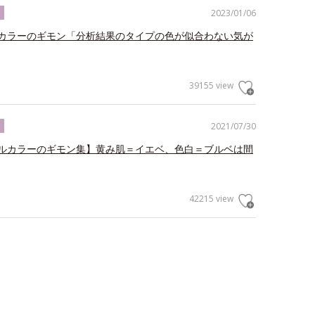
2023/01/06
ク
カラーのギモン「分析結果のタイプの色が似合わない気が
39155 view
2021/07/30
ク
ルカラーのギモン集】黄み肌＝イエベ、色白＝ブルベは間
42215 view