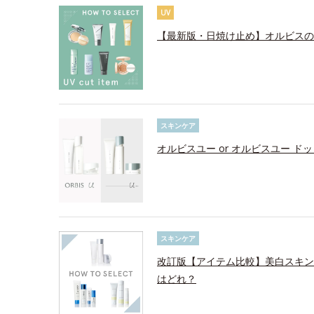
UV
【最新版・日焼け止め】オルビスの
スキンケア
オルビスユー or オルビスユー ド
スキンケア
改訂版【アイテム比較】美白スキン
はどれ？