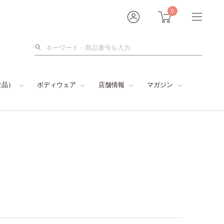
0
検
索
食品）
ボディウェア
店舗情報
マガジン