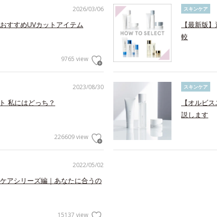
2026/03/06
スキンケア
おすすめUVカットアイテム
【最新版】
較
9765 view
2023/08/30
スキンケア
ット 私にはどっち？
【オルビス
説します
226609 view
2022/05/02
ケアシリーズ編｜あなたに合うの
15137 view