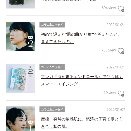
694 view
2022/01/21
コラム&エッセイ
初めて迎えた“肌の曲がり角“で考えたこと。
見えてきたもの。
755 view
2022/01/21
コラム&エッセイ
マンガ『海が走るエンドロール』でひも解く
スマートエイジング
459 view
2022/01/07
コラム&エッセイ
産後、突然の敏感肌に。怒涛の子育て期と向
き合う私の肌。