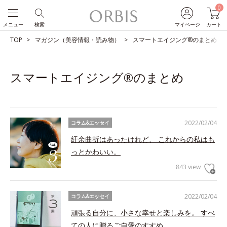
0
メニュー
検索
マイページ
カート
TOP
マガジン（美容情報・読み物）
スマートエイジング®のまとめ
スマートエイジング®のまとめ
2022/02/04
コラム&エッセイ
紆余曲折はあったけれど、 これからの私はも
っとかわいい。
843 view
2022/02/04
コラム&エッセイ
頑張る自分に、小さな幸せと楽しみを。 すべ
ての人に贈るご自愛のすすめ。