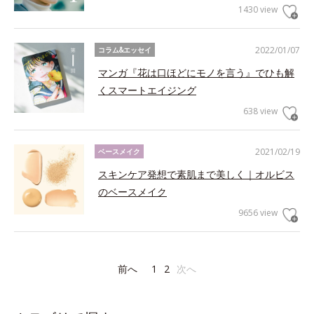
1430 view
2022/01/07
コラム&エッセイ
マンガ『花は口ほどにモノを言う』でひも解
くスマートエイジング
638 view
2021/02/19
ベースメイク
スキンケア発想で素肌まで美しく｜オルビス
のベースメイク
9656 view
前へ
1
2
次へ