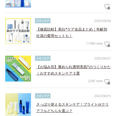
2025/09/04
スキンケア
【徹底比較】美白*ケア全品まとめ｜年齢別
社員の愛用セットも！
11086 view
2025/06/27
スキンケア
【お悩み別】褒められ透明美肌*のつくりかた
｜おすすめスキンケア３選
2285 view
2023/06/15
スキンケア
さっぱり使えるスキンケア！ブライトorクリ
アフルどちらを選ぶ？