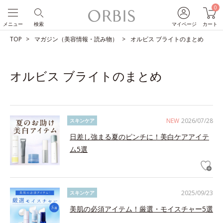
0
メニュー
検索
マイページ
カート
TOP
マガジン（美容情報・読み物）
オルビス ブライトのまとめ
オルビス ブライトのまとめ
NEW
2026/07/28
スキンケア
日差し強まる夏のピンチに！美白ケアアイテ
ム5選
2025/09/23
スキンケア
美肌の必須アイテム！厳選・モイスチャー5選