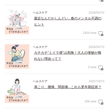
ヘルスケア
2026/03/10
最近なんだかしんどい…春のメンタル不調の
ヒント
2434 view
ヘルスケア
2026/02/10
カチカチ“ミイラ便”は危険！大人の便秘が侮
れない理由って？
0 view
ヘルスケア
2025/10/10
肩こり、腰痛、関節痛…これも更年期症状？
306 view