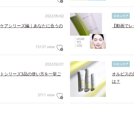
2022/05/02
スキンケア
ケアシリーズ編｜あなたに合うの
【動画でレ
15137 view
2022/02/21
スキンケア
トシリーズ3品の使い方を一挙ご
オルビスの
は？
3711 view