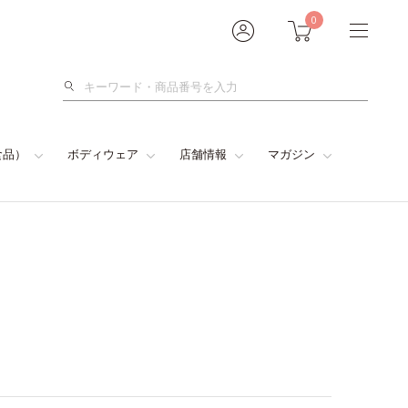
0
検
索
食品）
ボディウェア
店舗情報
マガジン