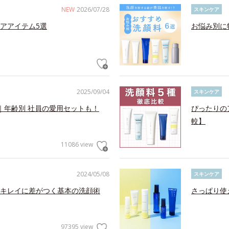
NEW
2026/07/28
スキンケア
アアイテム5選
お悩み別に
2025/09/04
スキンケア
｜年齢別 社員の愛用セットも！
ぴったりの
較】
11086 view
2024/05/08
スキンケア
キレイに差がつく基本の洗顔術
さっぱり使
97395 view