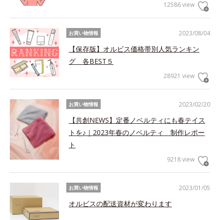
12586 view
2023/08/04
お買い物情報
【保存版】オルビス価格帯別人気ランキン
グ 各BEST５
28921 view
2023/02/20
お買い物情報
【共創NEWS】定番ノベルティにも春テイス
トを♪｜2023年春のノベルティ 制作レポー
ト
9218 view
2023/01/05
お買い物情報
オルビスの配送資材が変わります