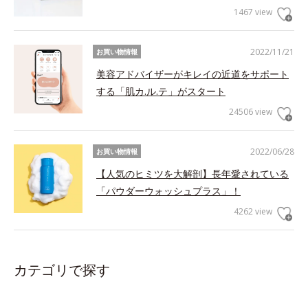
1467 view
2022/11/21
お買い物情報
美容アドバイザーがキレイの近道をサポート
する「肌カ.ル.テ」がスタート
24506 view
2022/06/28
お買い物情報
【人気のヒミツを大解剖】長年愛されている
「パウダーウォッシュプラス」！
4262 view
カテゴリで探す