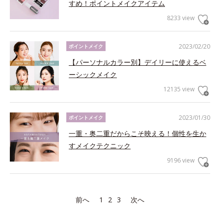
すめ！ポイントメイクアイテム
8233 view
2023/02/20
ポイントメイク
【パーソナルカラー別】デイリーに使えるベ
ーシックメイク
12135 view
2023/01/30
ポイントメイク
一重・奥二重だからこそ映える！個性を生か
すメイクテクニック
9196 view
前へ
1
2
3
次へ