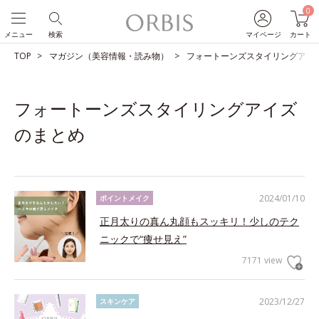
0
メニュー
検索
マイページ
カート
TOP
マガジン（美容情報・読み物）
フォートーンズスタイリングアイ
フォートーンズスタイリングアイズ
のまとめ
2024/01/10
ポイントメイク
正月太りの真ん丸顔もスッキリ！少しのテク
ニックで“痩せ見え”
7171 view
2023/12/27
スキンケア