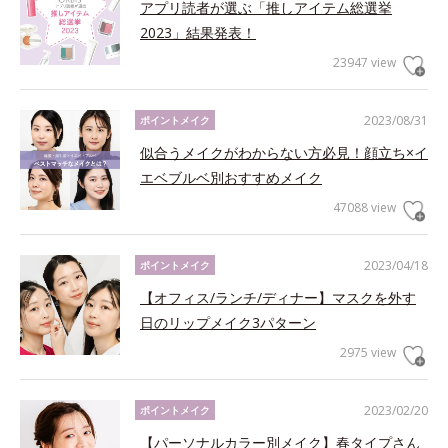
アプリ読者が選ぶ「推しアイテム総選挙
2023」結果発表！
23947 view
2023/08/31
ポイントメイク
似合うメイクがわからない方必見！顔立ち×イ
エベブルベ別おすすめメイク
47088 view
2023/04/18
ポイントメイク
【オフィス/ランチ/ディナー】マスクを外す
日のリップメイク3パターン
2975 view
2023/02/20
ポイントメイク
【パーソナルカラー別メイク】春タイプさん