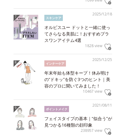
1099 view
2025/12/18
スキンケア
オルビスユー ドットと一緒に使っ
てさらなる美肌に！おすすめプラ
スワンアイテム4選
1828 view
2025/12/25
インナーケア
年末年始も体型キープ！休み明け
の“ドキッ”を防ぐ3つのヒント｜美
容のプロに聞いてみました！
10467 view
2021/08/11
ポイントメイク
フェイスタイプの基本｜“似合う”が
見つかる16種類の顔印象
238957 view