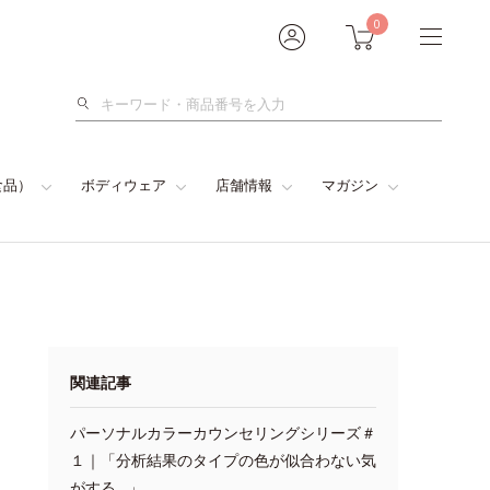
0
検
索
食品）
ボディウェア
店舗情報
マガジン
関連記事
パーソナルカラーカウンセリングシリーズ＃
１｜「分析結果のタイプの色が似合わない気
がする…」