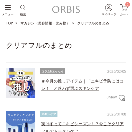
0
メニュー
検索
マイページ
カート
TOP
マガジン（美容情報・読み物）
クリアフルのまとめ
クリアフルのまとめ
2026/02/05
コラム&エッセイ
＃今月の推しアイテム｜「ニキビ予防にはコ
レ！」と迷わず選ぶスキンケア
0 view
2026/01/08
スキンケア
実は冬ってニキビシーズン！？今こそクリア
フルでトータルケア