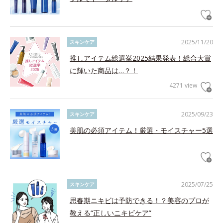
2025/11/20
スキンケア
推しアイテム総選挙2025結果発表！総合大賞
に輝いた商品は…？！
4271 view
2025/09/23
スキンケア
美肌の必須アイテム！厳選・モイスチャー5選
2025/07/25
スキンケア
思春期ニキビは予防できる！？美容のプロが
教える“正しいニキビケア”