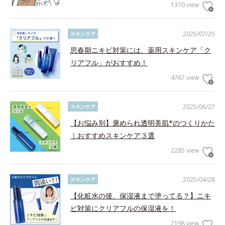
1370 view
2025/07/25
スキンケア
思春期ニキビ対策には、薬用スキンケア「ク
リアフル」がおすすめ！
4767 view
2025/06/27
スキンケア
【お悩み別】褒められ透明美肌*のつくりかた
｜おすすめスキンケア３選
2285 view
2025/04/28
スキンケア
【化粧水の後、保湿液まで塗ってる？】ニキ
ビ対策にクリアフルの保湿液を！
2198 view