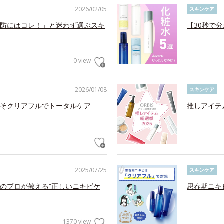
2026/02/05
スキンケア
防にはコレ！」と迷わず選ぶスキ
【30秒で
0 view
2026/01/08
スキンケア
そクリアフルでトータルケア
推しアイテ
2025/07/25
スキンケア
のプロが教える“正しいニキビケ
思春期ニキ
1370 view