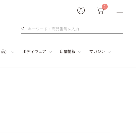
0
検
索
食品）
ボディウェア
店舗情報
マガジン