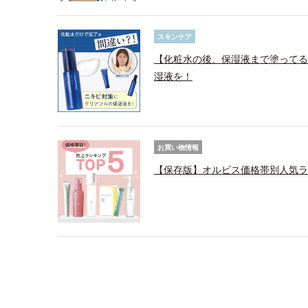
スキンケア
【化粧水の後、保湿液まで塗ってる
湿液を！
お買い物情報
【保存版】オルビス価格帯別人気ラ