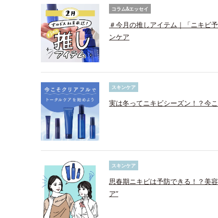
コラム&エッセイ
＃今月の推しアイテム｜「ニキビ予
ンケア
スキンケア
実は冬ってニキビシーズン！？今こ
スキンケア
思春期ニキビは予防できる！？美容
ア”