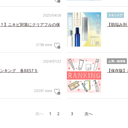
2025/04/28
スキンケア
？】ニキビ対策にクリアフルの保
【肌悩み別
2198 view
2024/07/22
お買い物情報
ンキング 各BEST５
【保存版】
23297 view
前へ
1
2
3
次へ