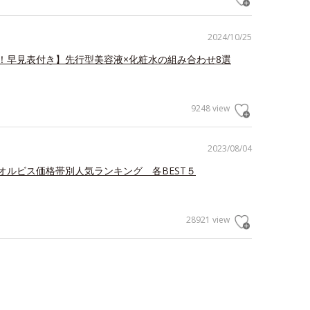
2024/10/25
！早見表付き】先行型美容液×化粧水の組み合わせ8選
9248 view
2023/08/04
オルビス価格帯別人気ランキング 各BEST５
28921 view