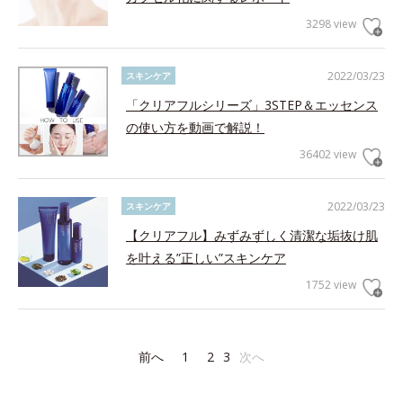
3298 view
2022/03/23
スキンケア
「クリアフルシリーズ」3STEP＆エッセンス
の使い方を動画で解説！
36402 view
2022/03/23
スキンケア
【クリアフル】みずみずしく清潔な垢抜け肌
を叶える”正しい”スキンケア
1752 view
前へ
1
2
3
次へ