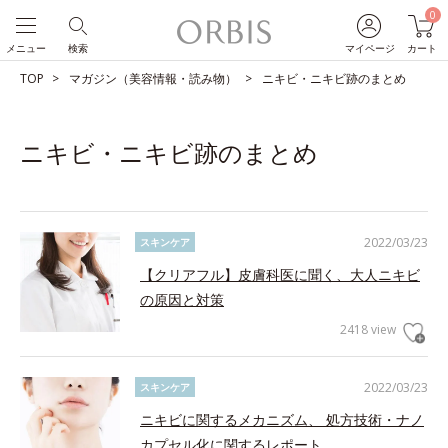
0
メニュー
検索
マイページ
カート
TOP
マガジン（美容情報・読み物）
ニキビ・ニキビ跡のまとめ
ニキビ・ニキビ跡のまとめ
2022/03/23
スキンケア
【クリアフル】皮膚科医に聞く、大人ニキビ
の原因と対策
2418 view
2022/03/23
スキンケア
ニキビに関するメカニズム、 処方技術・ナノ
カプセル化に関するレポート