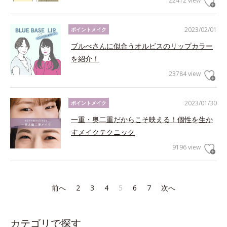
22412 view
2023/02/01
ポイントメイク
ブルべさんに似合うオルビスのリップカラー
を紹介！
23784 view
2023/01/30
ポイントメイク
一重・奥二重だからこそ映える！個性を生か
すメイクテクニック
9196 view
前へ
2
3
4
5
6
7
次へ
カテゴリで探す