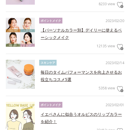
8233 view
2023/02/20
ポイントメイク
【パーソナルカラー別】デイリーに使えるベ
ーシックメイク
12135 view
2023/02/14
スキンケア
毎日のタイムパフォーマンスを向上させるお
役立ちコスメ5選
5358 view
2023/02/01
ポイントメイク
イエベさんに似合うオルビスのリップカラー
を紹介！