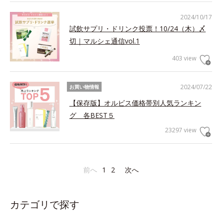
2024/10/17
試飲サプリ・ドリンク投票！10/24（木）〆
切｜マルシェ通信vol.1
403 view
2024/07/22
お買い物情報
【保存版】オルビス価格帯別人気ランキン
グ 各BEST５
23297 view
前へ
1
2
次へ
カテゴリで探す