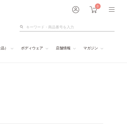
0
検
索
食品）
ボディウェア
店舗情報
マガジン