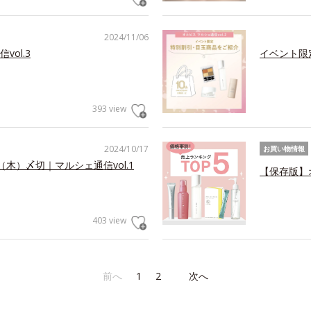
2024/11/06
ol.3
イベント限
393 view
2024/10/17
お買い物情報
（木）〆切｜マルシェ通信vol.1
【保存版】
403 view
前へ
1
2
次へ