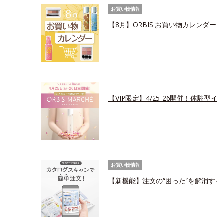
お買い物情報
【8月】ORBIS お買い物カレンダー
【VIP限定】4/25-26開催！体験
お買い物情報
【新機能】注文の“困った”を解消