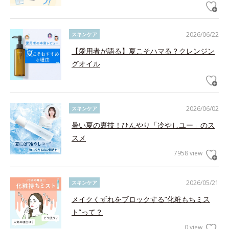
2026/06/22
スキンケア
【愛用者が語る】夏こそハマる？クレンジン
グオイル
2026/06/02
スキンケア
暑い夏の裏技！ひんやり「冷やしユー」のス
スメ
7958 view
2026/05/21
スキンケア
メイクくずれをブロックする”化粧もちミス
ト”って？
0 view