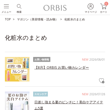
0
メニュー
検索
マイページ
カート
TOP
マガジン（美容情報・読み物）
化粧水のまとめ
化粧水のまとめ
NEW
2026/08/01
お買い物情報
【8月】ORBIS お買い物カレンダー
NEW
2026/07/28
スキンケア
日差し強まる夏のピンチに！美白ケアアイテ
ム5選