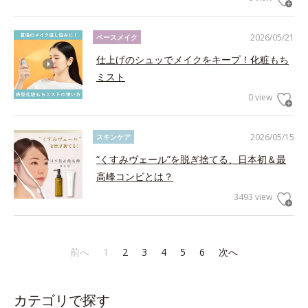
2026/05/21
ベースメイク
仕上げのシュッでメイクをキープ！化粧もち
ミスト
0 view
2026/05/15
スキンケア
“くすみヴェール”を脱ぎ捨てる、日本初＆最
高峰コンビとは？
3493 view
前へ
1
2
3
4
5
6
次へ
カテゴリで探す