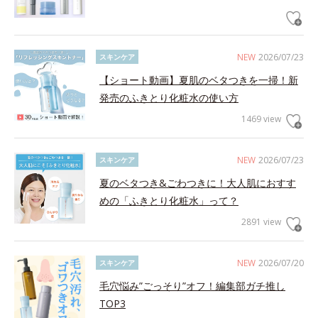
NEW
2026/07/23
スキンケア
【ショート動画】夏肌のベタつきを一掃！新
発売のふきとり化粧水の使い方
1469 view
NEW
2026/07/23
スキンケア
夏のベタつき&ごわつきに！大人肌におすす
めの「ふきとり化粧水」って？
2891 view
NEW
2026/07/20
スキンケア
毛穴悩み”ごっそり”オフ！編集部ガチ推し
TOP3