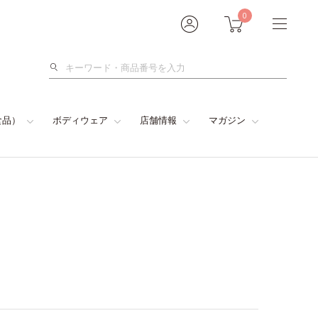
0
検
索
食品）
ボディウェア
店舗情報
マガジン