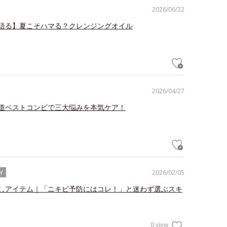
2026/06/22
語る】夏こそハマる？クレンジングオイル
2026/04/27
道ベストコンビで三大悩みを本気ケア！
2026/02/05
イ
しアイテム｜「ニキビ予防にはコレ！」と迷わず選ぶスキ
0 view