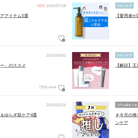
NEW
2026/07/28
スキンケア
アアイテム5選
【愛用者が
2026/06/02
スキンケア
ー」のススメ
【解説】王
7958 view
2026/03/26
コラム&エッセ
＆ゆらぎ肌ケア4選
＃今月の推
ンケア