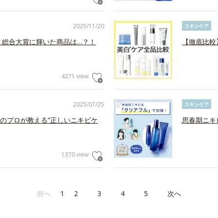
2025/11/20
スキンケア
！総合大賞に輝いた商品は…？！
【徹底比較
4271 view
2025/07/25
スキンケア
のプロが教える“正しいニキビケ
思春期ニキ
1370 view
前へ
1
2
3
4
5
次へ