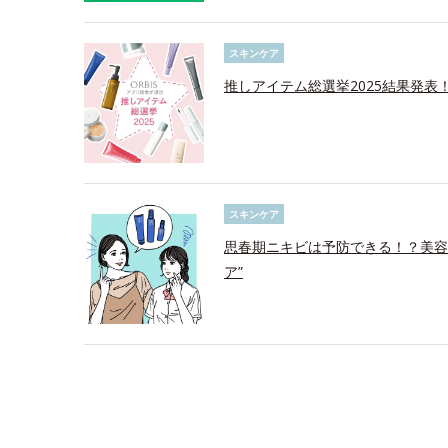
スキンケア
推しアイテム総選挙2025結果発表
スキンケア
思春期ニキビは予防できる！？美容
ア”