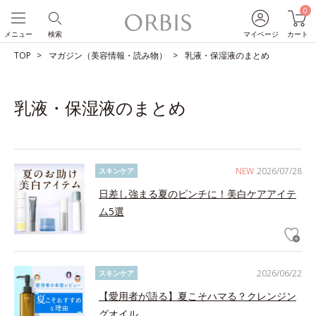
0
メニュー
検索
マイページ
カート
TOP
マガジン（美容情報・読み物）
乳液・保湿液のまとめ
乳液・保湿液のまとめ
NEW
2026/07/28
スキンケア
日差し強まる夏のピンチに！美白ケアアイテ
ム5選
2026/06/22
スキンケア
【愛用者が語る】夏こそハマる？クレンジン
グオイル