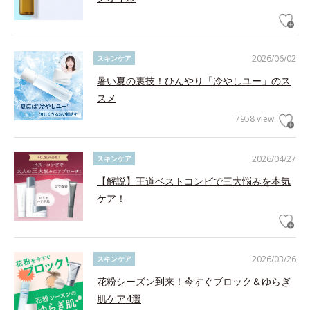
2026/06/02
スキンケア
暑い夏の裏技！ひんやり「冷やしユー」のス
スメ
7958 view
2026/04/27
スキンケア
【解説】王道ベストコンビで三大悩みを本気
ケア！
2026/03/26
スキンケア
花粉シーズン到来！今すぐブロック＆ゆらぎ
肌ケア4選