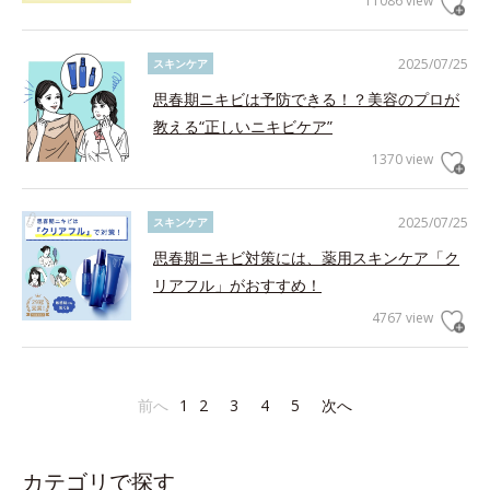
11086 view
2025/07/25
スキンケア
思春期ニキビは予防できる！？美容のプロが
教える“正しいニキビケア”
1370 view
2025/07/25
スキンケア
思春期ニキビ対策には、薬用スキンケア「ク
リアフル」がおすすめ！
4767 view
前へ
1
2
3
4
5
次へ
カテゴリで探す