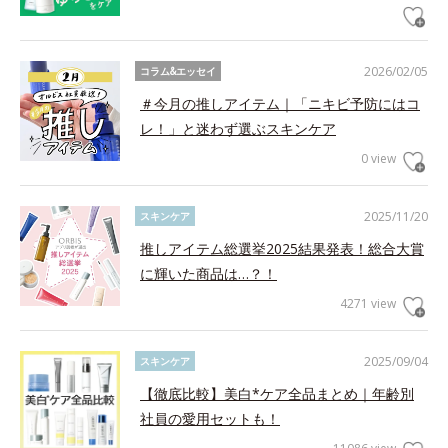
2026/02/05
コラム&エッセイ
＃今月の推しアイテム｜「ニキビ予防にはコ
レ！」と迷わず選ぶスキンケア
0 view
2025/11/20
スキンケア
推しアイテム総選挙2025結果発表！総合大賞
に輝いた商品は…？！
4271 view
2025/09/04
スキンケア
【徹底比較】美白*ケア全品まとめ｜年齢別
社員の愛用セットも！