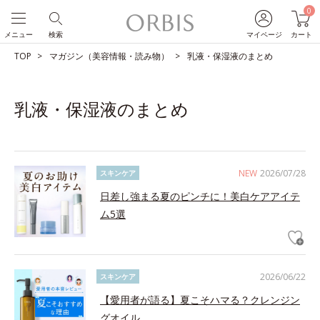
0
メニュー
検索
マイページ
カート
TOP
マガジン（美容情報・読み物）
乳液・保湿液のまとめ
乳液・保湿液のまとめ
NEW
2026/07/28
スキンケア
日差し強まる夏のピンチに！美白ケアアイテ
ム5選
2026/06/22
スキンケア
【愛用者が語る】夏こそハマる？クレンジン
グオイル