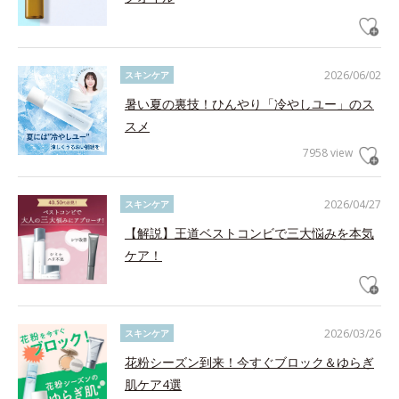
2026/06/02
スキンケア
暑い夏の裏技！ひんやり「冷やしユー」のス
スメ
7958 view
2026/04/27
スキンケア
【解説】王道ベストコンビで三大悩みを本気
ケア！
2026/03/26
スキンケア
花粉シーズン到来！今すぐブロック＆ゆらぎ
肌ケア4選