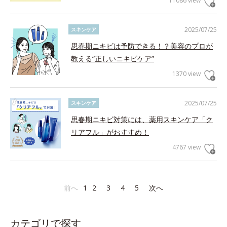
11086 view
2025/07/25
スキンケア
思春期ニキビは予防できる！？美容のプロが
教える“正しいニキビケア”
1370 view
2025/07/25
スキンケア
思春期ニキビ対策には、薬用スキンケア「ク
リアフル」がおすすめ！
4767 view
前へ
1
2
3
4
5
次へ
カテゴリで探す