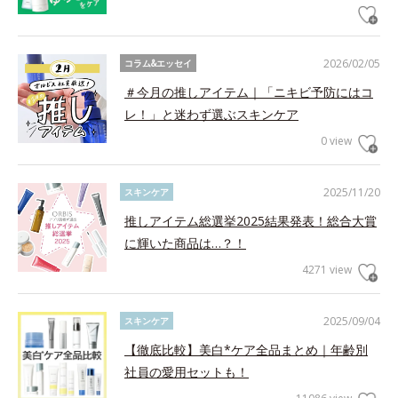
2026/02/05
コラム&エッセイ
＃今月の推しアイテム｜「ニキビ予防にはコ
レ！」と迷わず選ぶスキンケア
0 view
2025/11/20
スキンケア
推しアイテム総選挙2025結果発表！総合大賞
に輝いた商品は…？！
4271 view
2025/09/04
スキンケア
【徹底比較】美白*ケア全品まとめ｜年齢別
社員の愛用セットも！