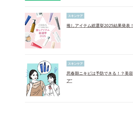
スキンケア
推しアイテム総選挙2025結果発表
スキンケア
思春期ニキビは予防できる！？美容
ア”