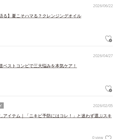
2026/06/22
語る】夏こそハマる？クレンジングオイル
2026/04/27
道ベストコンビで三大悩みを本気ケア！
2026/02/05
イ
しアイテム｜「ニキビ予防にはコレ！」と迷わず選ぶスキ
0 view