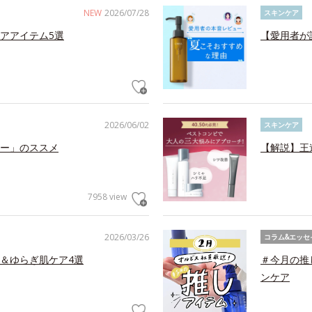
NEW
2026/07/28
スキンケア
アアイテム5選
【愛用者が
2026/06/02
スキンケア
ー」のススメ
【解説】王
7958 view
2026/03/26
コラム&エッセ
＆ゆらぎ肌ケア4選
＃今月の推
ンケア