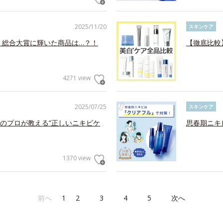
2025/11/20
スキンケア
！総合大賞に輝いた商品は…？！
【徹底比較
4271 view
2025/07/25
スキンケア
のプロが教える“正しいニキビケ
思春期ニキ
1370 view
前へ
1
2
3
4
5
次へ