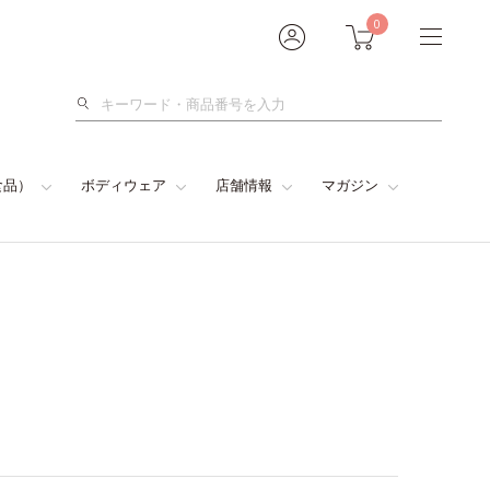
0
検
索
食品）
ボディウェア
店舗情報
マガジン