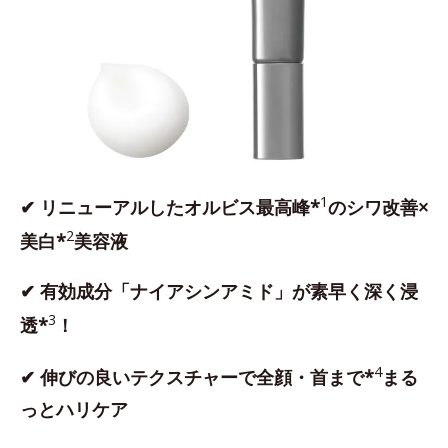
1
✔ リニューアルしたオルビス最高峰*
のシワ改善×
2
美白*
美容液
✔ 有効成分「ナイアシンアミド」が素早く深く浸
3
透*
！
4
✔ 伸びの良いテクスチャーで全顔・首まで*
まる
っとハリケア