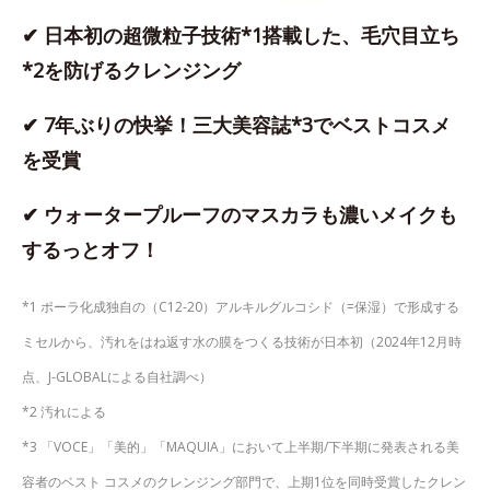
✔ 日本初の超微粒子技術*1搭載した、毛穴目立ち
*2を防げるクレンジング
✔ 7年ぶりの快挙！三大美容誌*3でベストコスメ
を受賞
✔ ウォータープルーフのマスカラも濃いメイクも
するっとオフ！
*1 ポーラ化成独自の（C12-20）アルキルグルコシド（=保湿）で形成する
ミセルから、汚れをはね返す水の膜をつくる技術が日本初（2024年12月時
点、J-GLOBALによる自社調べ）
*2 汚れによる
*3 「VOCE」「美的」「MAQUIA」において上半期/下半期に発表される美
容者のベスト コスメのクレンジング部門で、上期1位を同時受賞したクレン