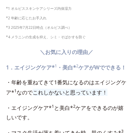
*1 オルビススキンケアシリーズ内保湿力
*2 年齢に応じたお手入れ
*3 2025年7月22日時点（オルビス調べ）
*4 メラニンの生成を抑え、シミ・そばかすを防ぐ
＼お気に入りの理由／
1
2
1．エイジングケア*
・美白*
ケアがWでできる！
・年齢を重ねてきて1番気になるのはエイジングケ
1
ア*
なので
これしかないと思っています！
1
2
・エイジングケア*
と美白*
ケアをできるのが嬉
しいです。
3
・マスク生活が落ち着いてきた時、肌のくすみ*