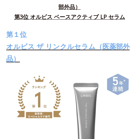
部外品）
第3位 オルビス ベースアクティブ LP セラム
第１位
オルビス ザ リンクルセラム（医薬部外
品）