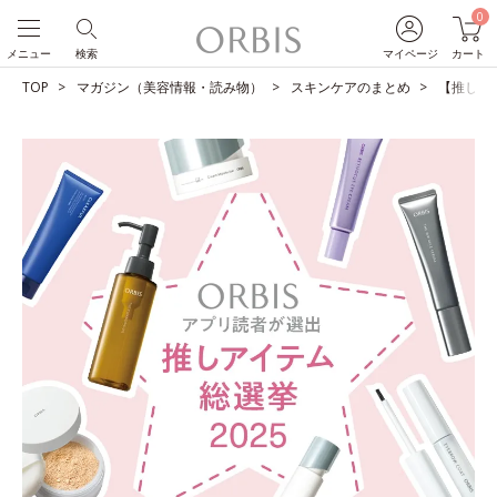
0
メニュー
検索
マイページ
カート
TOP
マガジン（美容情報・読み物）
スキンケアのまとめ
【推しア