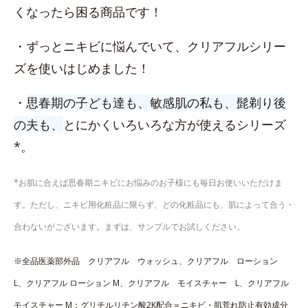
くなったら困る商品です！
・ずっとニキビに悩んでいて、クリアフルシリー
ズを使いはじめました！
・
思春期の子ども達も、敏感肌の私も、髭剃り後
の夫も、
とにかくいろいろな方が使えるシリーズ
*。
*お肌に合えば思春期ニキビにお悩みのお子様にも毎日お使いいただけま
す。ただし、ニキビ用化粧品に限らず、どの化粧品にも、肌によって合う・
合わないがございます。まずは、サンプルでお試しください。
※全品医薬部外品 クリアフル ウォッシュ、​クリアフル ローション
L、​クリアフル ローション M、クリアフル モイスチャー L、クリアフル
モイスチャー M：グリチルリチン酸2K配合＝ニキビ・肌荒れ防止有効成分