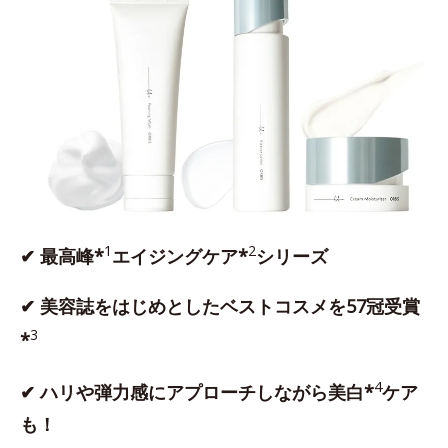
1
2
✔ 最高峰*
エイジングケア*
シリーズ
✔ 美容誌をはじめとしたベストコスメを57冠受賞
3
*
4
✔ ハリや弾力感にアプローチしながら美白*
ケア
も！