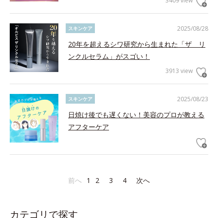
3409 view
2025/08/28
スキンケア
20年を超えるシワ研究から生まれた「ザ リ
ンクルセラム」がスゴい！
3913 view
2025/08/23
スキンケア
日焼け後でも遅くない！美容のプロが教える
アフターケア
前へ
1
2
3
4
次へ
カテゴリで探す