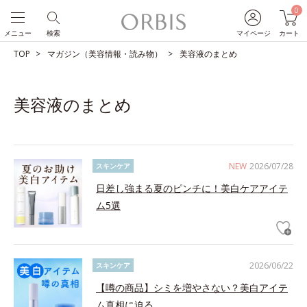
0
メニュー
検索
マイページ
カート
TOP
マガジン（美容情報・読み物）
美容液のまとめ
美容液のまとめ
NEW
2026/07/28
スキンケア
日差し強まる夏のピンチに！美白ケアアイテ
ム5選
2026/06/22
スキンケア
【噂の商品】シミを増やさない？美白アイテ
ム真相に迫る