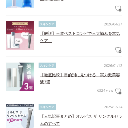
2026/04/27
スキンケア
【解説】王道ベストコンビで三大悩みを本気
ケア！
2026/01/12
スキンケア
【徹底比較】目的別に見つける！実力派美容
液3選
6324 view
2025/12/24
スキンケア
【人気記事まとめ】オルビス ザ リンクルセラ
ムのすべて