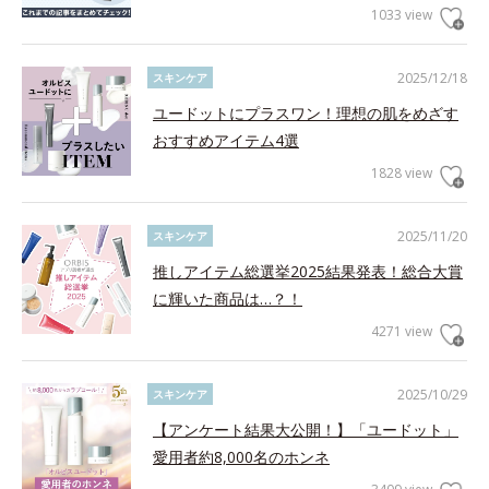
1033 view
2025/12/18
スキンケア
ユードットにプラスワン！理想の肌をめざす
おすすめアイテム4選
1828 view
2025/11/20
スキンケア
推しアイテム総選挙2025結果発表！総合大賞
に輝いた商品は…？！
4271 view
2025/10/29
スキンケア
【アンケート結果大公開！】「ユードット」
愛用者約8,000名のホンネ