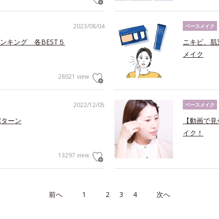
2023/08/04
ベースメイク
ンキング 各BEST５
ニキビ、肌
メイク
28921 view
2022/12/05
ベースメイク
パターン
【動画で見
イク！
13297 view
前へ
1
2
3
4
次へ