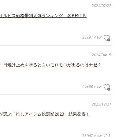
2024/07/22
オルビス価格帯別人気ランキング 各BEST５
23297 view
2024/04/15
！日焼け止めを塗ると白いモロモロが出るのはナゼ？
46398 view
2023/12/27
が選ぶ「推しアイテム総選挙2023」結果発表！
23947 view