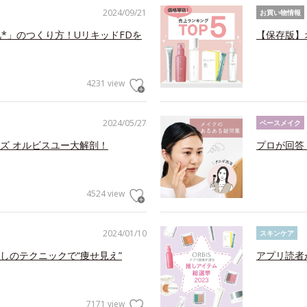
2024/09/21
お買い物情報
*」のつくり方！UリキッドFDを
【保存版】
4231 view
2024/05/27
ベースメイク
ズ オルビスユー大解剖！
プロが回答
4524 view
2024/01/10
スキンケア
しのテクニックで“痩せ見え”
アプリ読者
7171 view