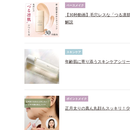
ベースメイク
【30秒動画】毛穴レスな「つる凛肌
解説
スキンケア
年齢肌に寄り添うスキンケアシリー
ポイントメイク
正月太りの真ん丸顔もスッキリ！少