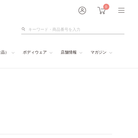
0
検
索
食品）
ボディウェア
店舗情報
マガジン