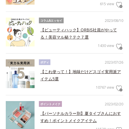
615 view
2023/08/10
コラム&エッセイ
【ビューティハック】ORBIS社員がやって
る！美容マル秘？テク７選
1430 view
2023/07/26
ボディ
【これ使って！】地味だけどスゴイ実用派ア
イテム5選
10767 view
2023/02/20
ポイントメイク
【パーソナルカラー別】夏タイプさんにおす
すめ！ポイントメイクアイテム