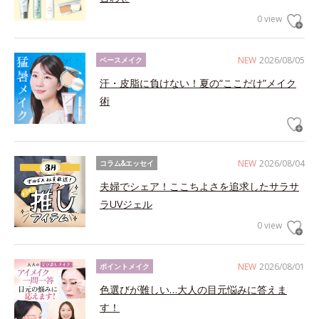
0 view
NEW
2026/08/05
ベースメイク
汗・皮脂に負けない！夏の“ここだけ”メイク
術
NEW
2026/08/04
コラム&エッセイ
夫婦でシェア！ここちよさを追求したサラサ
ラUVジェル
0 view
NEW
2026/08/01
ポイントメイク
色選びが難しい…大人の目元悩みに答えま
す！