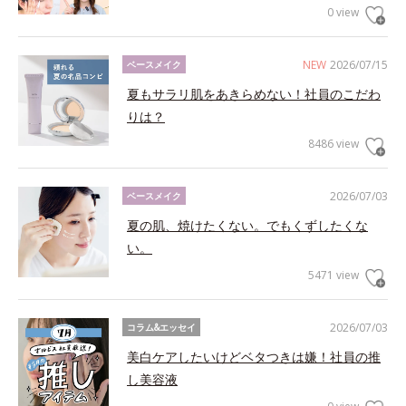
0 view
NEW
2026/07/15
ベースメイク
夏もサラリ肌をあきらめない！社員のこだわ
りは？
8486 view
2026/07/03
ベースメイク
夏の肌、焼けたくない。でもくずしたくな
い。
5471 view
2026/07/03
コラム&エッセイ
美白ケアしたいけどベタつきは嫌！社員の推
し美容液