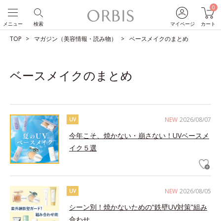
0
メニュー
検索
マイページ
カート
TOP
マガジン（美容情報・読み物）
ベースメイクのまとめ
ベースメイクのまとめ
NEW
2026/08/07
UV
今年こそ、焼かない・崩さない！UVベースメ
イク５選
NEW
2026/08/05
UV
シーン別！焼かないための“鉄壁UV対策”組み
合わせ