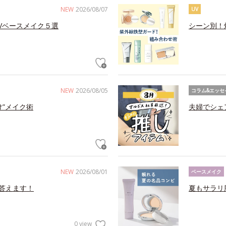
NEW
2026/08/07
UV
Vベースメイク５選
シーン別！
NEW
2026/08/05
コラム&エッセ
け”メイク術
夫婦でシェ
NEW
2026/08/01
ベースメイク
答えます！
夏もサラリ
0 view