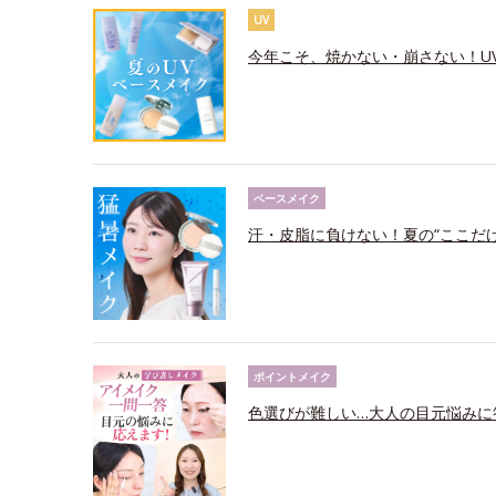
UV
今年こそ、焼かない・崩さない！U
ベースメイク
汗・皮脂に負けない！夏の“ここだ
ポイントメイク
色選びが難しい…大人の目元悩みに