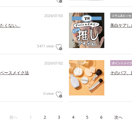
2026/07/03
コラム&エッセ
たくない。
美白ケアし
5471 view
2026/07/02
ポイントメイ
ベースメイク法
そのパフ、
0 view
前へ
1
2
3
4
5
6
次へ