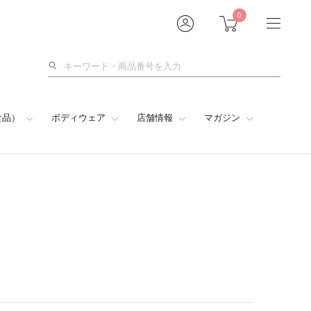
0
検
索
食品）
ボディウェア
店舗情報
マガジン