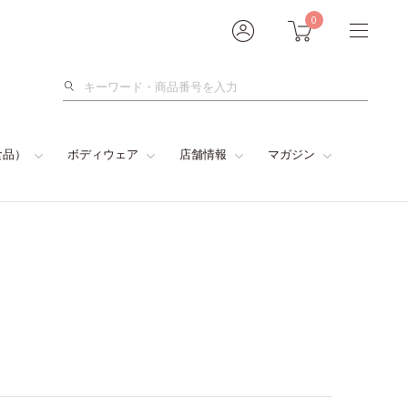
0
検
索
食品）
ボディウェア
店舗情報
マガジン