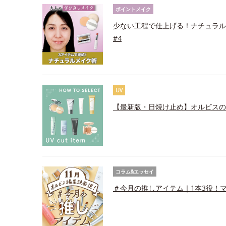
ポイントメイク
少ない工程で仕上げる！ナチュラル
#4
UV
【最新版・日焼け止め】オルビスの
コラム&エッセイ
＃今月の推しアイテム｜1本3役！