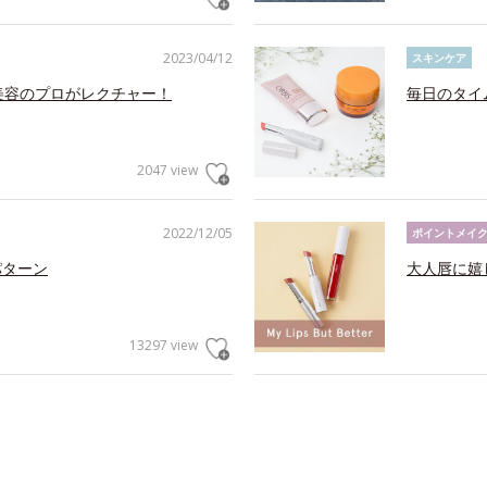
2023/04/12
スキンケア
美容のプロがレクチャー！
毎日のタイ
2047 view
2022/12/05
ポイントメイ
パターン
大人唇に嬉
13297 view