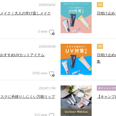
2026/04/02
UV
メイク｜大人の学び直しメイク
日焼け止め
0 view
2026/03/06
UV
おすすめUVカットアイテム
日焼け止め
集
9765 view
2024/11/06
ポイントメイ
マスクに色移りしにくい万能リップ
【キャンプ
515 view