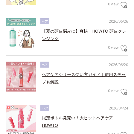
0 view
2026/06/26
ヘア
【夏の頭皮悩みに】爽快！HOWTO 頭皮クレ
ンジング
0 view
2026/06/20
ヘア
ヘアケアシリーズ使い方ガイド｜使用ステッ
プも解説
0 view
2026/04/24
ヘア
限定ボトル発売中！大ヒットヘアケア
HOWTO