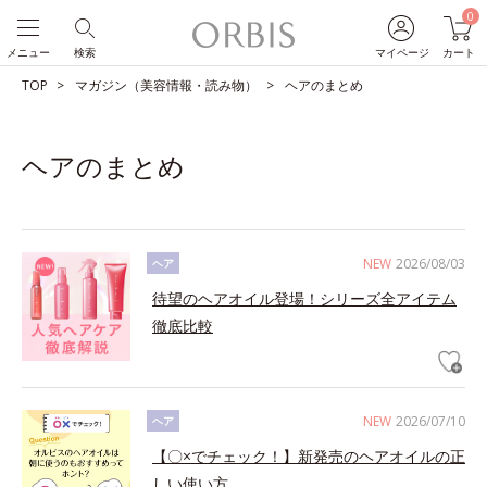
0
メニュー
検索
マイページ
カート
TOP
マガジン（美容情報・読み物）
ヘアのまとめ
ヘアのまとめ
NEW
2026/08/03
ヘア
待望のヘアオイル登場！シリーズ全アイテム
徹底比較
NEW
2026/07/10
ヘア
【〇×でチェック！】新発売のヘアオイルの正
しい使い方