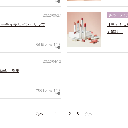
2022/09/27
ポイントメイ
きナチュラルピンクリップ
【早くも大
く解説！
9648 view
2022/04/12
単TIPS集
7594 view
前へ
1
2
3
次へ