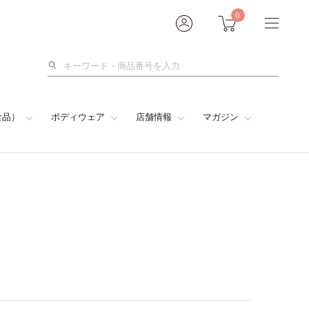
0
検
索
食品）
ボディウェア
店舗情報
マガジン