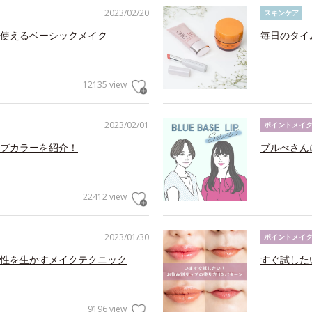
2023/02/20
スキンケア
使えるベーシックメイク
毎日のタイ
12135 view
2023/02/01
ポイントメイ
プカラーを紹介！
ブルべさん
22412 view
2023/01/30
ポイントメイ
性を生かすメイクテクニック
すぐ試した
9196 view