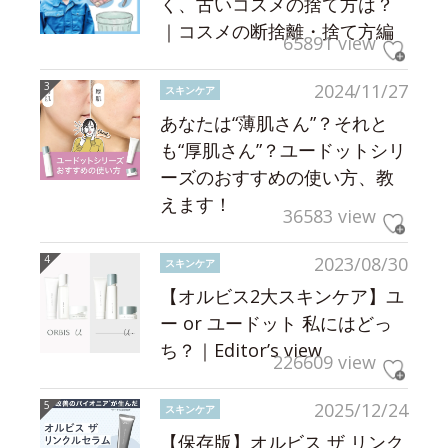
く、古いコスメの捨て方は？
｜コスメの断捨離・捨て方編
65891 view
2024/11/27
スキンケア
あなたは“薄肌さん”？それと
も“厚肌さん”？ユードットシリ
ーズのおすすめの使い方、教
えます！
36583 view
2023/08/30
スキンケア
【オルビス2大スキンケア】ユ
ー or ユードット 私にはどっ
ち？｜Editor’s view
226609 view
2025/12/24
スキンケア
【保存版】オルビス ザ リンク