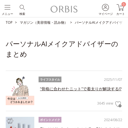
0
メニュー
検索
マイページ
カート
TOP
マガジン（美容情報・読み物）
パーソナルAIメイクアドバイザー
パーソナルAIメイクアドバイザーの
まとめ
2025/11/07
ライフスタイル
“骨格に合わせたニット”で着太りが解決する!?
3645 view
2024/08/22
ポイントメイク