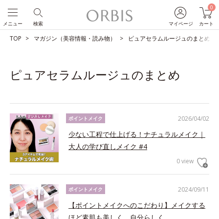
0
メニュー
検索
マイページ
カート
TOP
マガジン（美容情報・読み物）
ピュアセラムルージュのまとめ
ピュアセラムルージュのまとめ
2026/04/02
ポイントメイク
少ない工程で仕上げる！ナチュラルメイク｜
大人の学び直しメイク #4
0 view
2024/09/11
ポイントメイク
【ポイントメイクへのこだわり】メイクする
ほど素肌も美しく、自分らしく