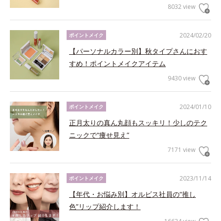
8032 view
2024/02/20
ポイントメイク
【パーソナルカラー別】秋タイプさんにおす
すめ！ポイントメイクアイテム
9430 view
2024/01/10
ポイントメイク
正月太りの真ん丸顔もスッキリ！少しのテク
ニックで“痩せ見え”
7171 view
2023/11/14
ポイントメイク
【年代・お悩み別】オルビス社員の“推し
色”リップ紹介します！