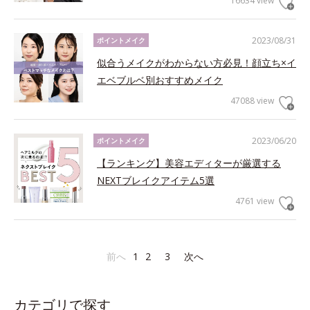
16634 view
2023/08/31
ポイントメイク
似合うメイクがわからない方必見！顔立ち×イ
エベブルベ別おすすめメイク
47088 view
2023/06/20
ポイントメイク
【ランキング】美容エディターが厳選する
NEXTブレイクアイテム5選
4761 view
前へ
1
2
3
次へ
カテゴリで探す