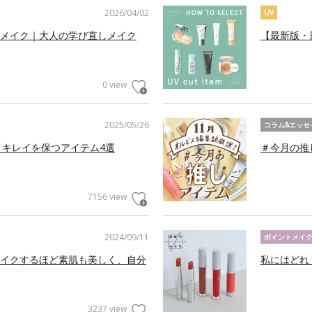
2026/04/02
UV
メイク｜大人の学び直しメイク
【最新版・
0 view
2025/05/26
コラム&エッセ
くキレイを保つアイテム4選
＃今月の推
7156 view
2024/09/11
ポイントメイ
イクするほど素肌も美しく、自分
私にはどれ
3237 view