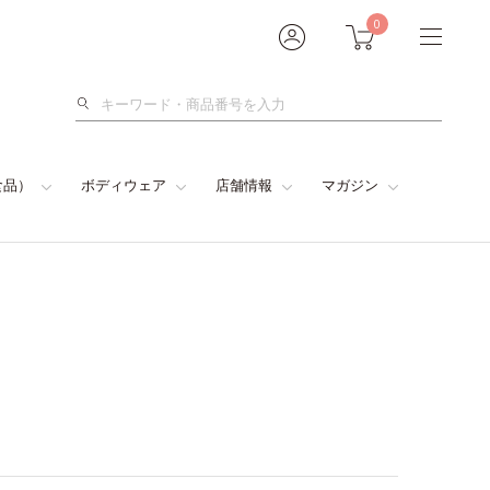
0
検
索
食品）
ボディウェア
店舗情報
マガジン