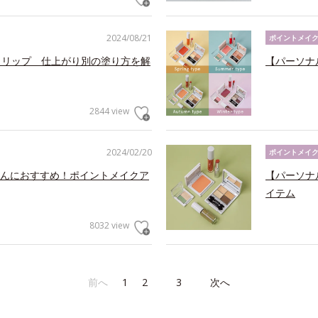
2024/08/21
ポイントメイ
トリップ 仕上がり別の塗り方を解
【パーソナ
2844 view
2024/02/20
ポイントメイ
んにおすすめ！ポイントメイクア
【パーソナ
イテム
8032 view
前へ
1
2
3
次へ