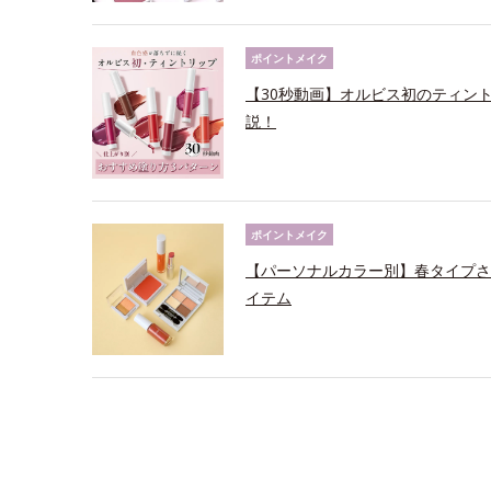
ポイントメイク
【30秒動画】オルビス初のティン
説！
ポイントメイク
【パーソナルカラー別】春タイプさ
イテム