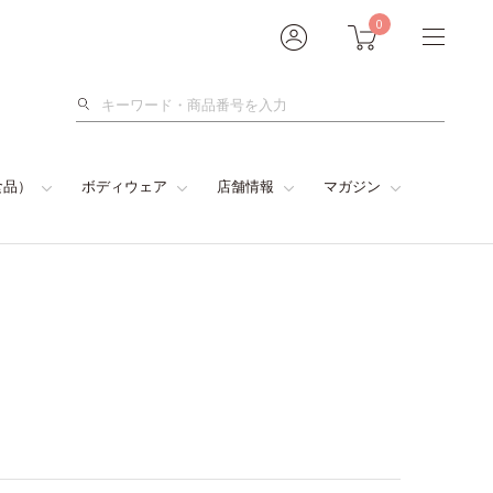
0
検
索
食品）
ボディウェア
店舗情報
マガジン