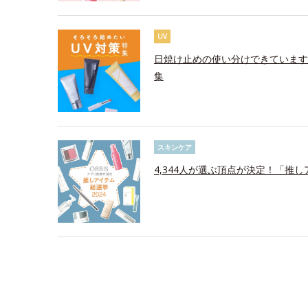
UV
日焼け止めの使い分けできています
集
スキンケア
4,344人が選ぶ頂点が決定！「推し