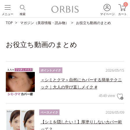
0
メニュー
検索
マイページ
カート
TOP
マガジン（美容情報・読み物）
お役立ち動画のまとめ
お役立ち動画のまとめ
2026/05/15
ポイントメイク
＜シミとクマ＞自然にカバーする簡単テクニ
ック｜大人の学び直しメイク #
4549 view
2026/05/09
ベースメイク
【シミを隠したい！】厚塗りしないカバー術
って？