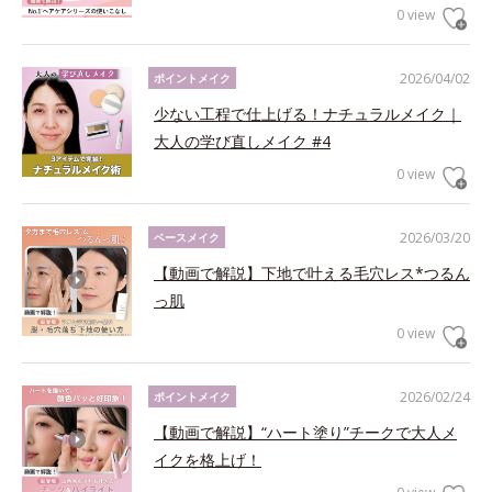
0 view
2026/04/02
ポイントメイク
少ない工程で仕上げる！ナチュラルメイク｜
大人の学び直しメイク #4
0 view
2026/03/20
ベースメイク
【動画で解説】下地で叶える毛穴レス*つるん
っ肌
0 view
2026/02/24
ポイントメイク
【動画で解説】“ハート塗り”チークで大人メ
イクを格上げ！