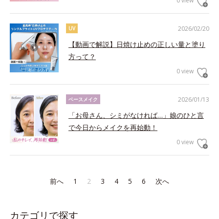
0 view
2026/02/20
UV
【動画で解説】日焼け止めの正しい量と塗り
方って？
0 view
2026/01/13
ベースメイク
「お母さん、シミがなければ…」娘のひと言
で今日からメイクを再始動！
0 view
前へ
1
2
3
4
5
6
次へ
カテゴリで探す