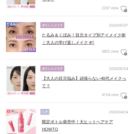
2267 view
2026/05/07
ポイントメイク
たるみ＆くぼみ！目元タイプ別アイメイク術
｜大人の学び直しメイク #1
6855 view
2026/05/04
ポイントメイク
【大人の目元悩み】頑張らない40代メイクっ
て？
4104 view
2026/04/24
ヘア
限定ボトル発売中！大ヒットヘアケア
HOWTO