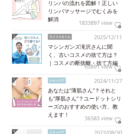
リンパの流れを図解！正しい
リンパマッサージでむくみを
解消
1833897 view
2025/12/11
ライフスタイル
マシンガンズ滝沢さんに聞
く、古いコスメの捨て方は？
｜コスメの断捨離・捨て方編
65891 view
2024/11/27
スキンケア
あなたは“薄肌さん”？それと
も“厚肌さん”？ユードットシリ
ーズのおすすめの使い方、教
えます！
36583 view
2023/08/30
スキンケア