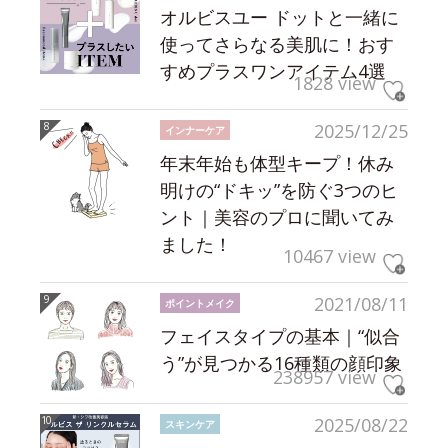
オルビスユー ドットと一緒に
使ってさらなる美肌に！おす
すめプラスワンアイテム4選
1828 view
2025/12/25
インナーケア
年末年始も体型キープ！休み
明けの“ドキッ”を防ぐ3つのヒ
ント｜美容のプロに聞いてみ
ました！
10467 view
2021/08/11
ポイントメイク
フェイスタイプの基本｜“似合
う”が見つかる16種類の顔印象
238957 view
2025/08/22
スキンケア