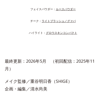
フェイスパウダー：
ルースパウダー
チーク：
ライトブラッシュ／グァバ
ハイライト：
グロウスキンコンパクト
最終更新：2026年5月 （初回配信：2025年11
月）
メイク監修／重谷明日香（SHIGE）
企画・編集／清水尚美