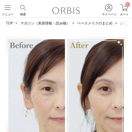
0
メニュー
検索
マイページ
カート
TOP
マガジン（美容情報・読み物）
ベースメイクのまとめ
シミを