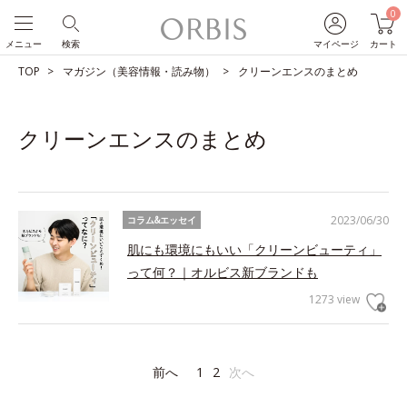
0
メニュー
検索
マイページ
カート
TOP
マガジン（美容情報・読み物）
クリーンエンスのまとめ
クリーンエンスのまとめ
2023/06/30
コラム&エッセイ
肌にも環境にもいい「クリーンビューティ」
って何？｜オルビス新ブランドも
1273 view
前へ
1
2
次へ