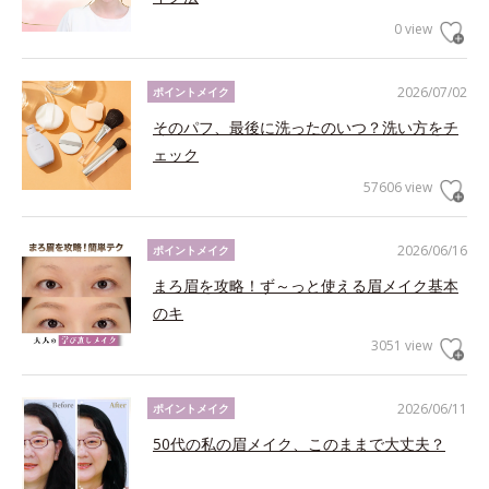
0 view
2026/07/02
ポイントメイク
そのパフ、最後に洗ったのいつ？洗い方をチ
ェック
57606 view
2026/06/16
ポイントメイク
まろ眉を攻略！ず～っと使える眉メイク基本
のキ
3051 view
2026/06/11
ポイントメイク
50代の私の眉メイク、このままで大丈夫？