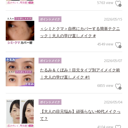
5763 view
2026/05/15
ポイントメイク
＜シミとクマ＞自然にカバーする簡単テクニ
ック｜大人の学び直しメイク #
4549 view
2026/05/07
ポイントメイク
たるみ＆くぼみ！目元タイプ別アイメイク術
｜大人の学び直しメイク #1
6855 view
2026/05/04
ポイントメイク
【大人の目元悩み】頑張らない40代メイクっ
て？
4104 view