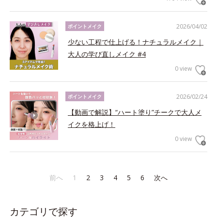
2026/04/02
ポイントメイク
少ない工程で仕上げる！ナチュラルメイク｜
大人の学び直しメイク #4
0 view
2026/02/24
ポイントメイク
【動画で解説】“ハート塗り”チークで大人メ
イクを格上げ！
0 view
前へ
1
2
3
4
5
6
次へ
カテゴリで探す