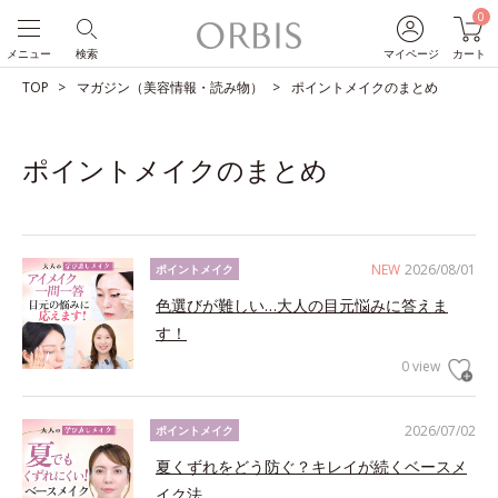
0
メニュー
検索
マイページ
カート
TOP
マガジン（美容情報・読み物）
ポイントメイクのまとめ
ポイントメイクのまとめ
NEW
2026/08/01
ポイントメイク
色選びが難しい…大人の目元悩みに答えま
す！
0 view
2026/07/02
ポイントメイク
夏くずれをどう防ぐ？キレイが続くベースメ
イク法