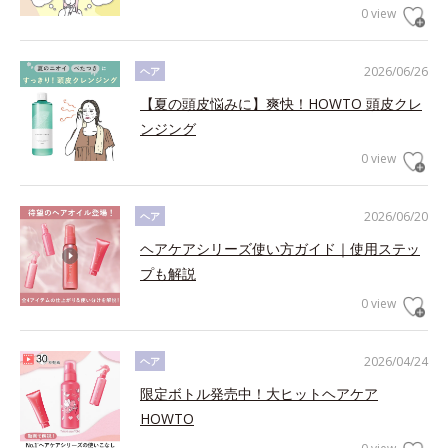
0 view
2026/06/26
ヘア
【夏の頭皮悩みに】爽快！HOWTO 頭皮クレ
ンジング
0 view
2026/06/20
ヘア
ヘアケアシリーズ使い方ガイド｜使用ステッ
プも解説
0 view
2026/04/24
ヘア
限定ボトル発売中！大ヒットヘアケア
HOWTO