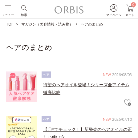
0
メニュー
検索
マイページ
カート
TOP
マガジン（美容情報・読み物）
ヘアのまとめ
ヘアのまとめ
NEW
2026/08/03
ヘア
待望のヘアオイル登場！シリーズ全アイテム
徹底比較
NEW
2026/07/10
ヘア
【〇×でチェック！】新発売のヘアオイルの正
しい使い方