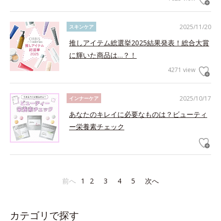
2025/11/20
スキンケア
推しアイテム総選挙2025結果発表！総合大賞
に輝いた商品は…？！
4271 view
2025/10/17
インナーケア
あなたのキレイに必要なものは？ビューティ
ー栄養素チェック
前へ
1
2
3
4
5
次へ
カテゴリで探す