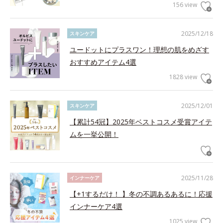
156 view
2025/12/18
スキンケア
ユードットにプラスワン！理想の肌をめざす
おすすめアイテム4選
1828 view
2025/12/01
スキンケア
【累計54冠】2025年ベストコスメ受賞アイテ
ムを一挙公開！
2025/11/28
インナーケア
【+1するだけ！ 】冬の不調あるあるに！応援
インナーケア4選
1025 view