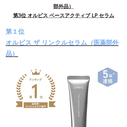
部外品）
第3位 オルビス ベースアクティブ LP セラム
第１位
オルビス ザ リンクルセラム（医薬部外
品）