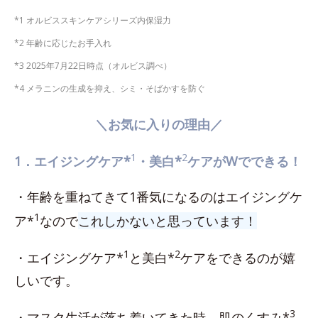
*1 オルビススキンケアシリーズ内保湿力
*2 年齢に応じたお手入れ
*3 2025年7月22日時点（オルビス調べ）
*4 メラニンの生成を抑え、シミ・そばかすを防ぐ
＼お気に入りの理由／
1
2
1．エイジングケア*
・美白*
ケアがWでできる！
・年齢を重ねてきて1番気になるのはエイジングケ
1
ア*
なので
これしかないと思っています！
1
2
・エイジングケア*
と美白*
ケアをできるのが嬉
しいです。
3
・マスク生活が落ち着いてきた時、肌のくすみ*