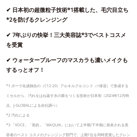
✔ 日本初の超微粒子技術*1搭載した、毛穴目立ち
*2を防げるクレンジング
✔ 7年ぶりの快挙！三大美容誌*3でベストコスメ
を受賞
✔ ウォータープルーフのマスカラも濃いメイクも
するっとオフ！
*1 ポーラ化成独自の（C12-20）アルキルグルコシド（=保湿）で形成する
ミセルから、汚れをはね返す水の膜をつくる技術が日本初（2024年12月時
点、J-GLOBALによる自社調べ）
*2 汚れによる
*3 「VOCE」「美的」「MAQUIA」において上半期/下半期に発表される美
容者のベスト コスメのクレンジング部門で、上期1位を同時受賞したクレン