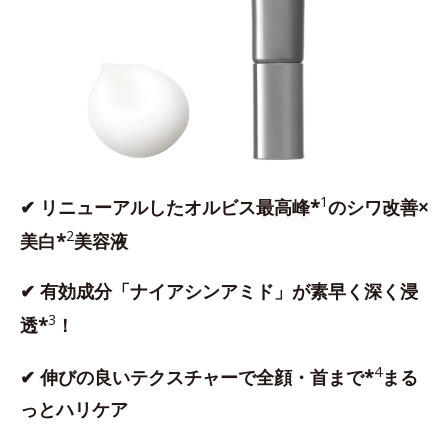
1
✔ リニューアルしたオルビス最高峰*
のシワ改善×
2
美白*
美容液
✔ 有効成分「ナイアシンアミド」が素早く深く浸
3
透*
！
4
✔ 伸びの良いテクスチャーで全顔・首まで*
まる
っとハリケア