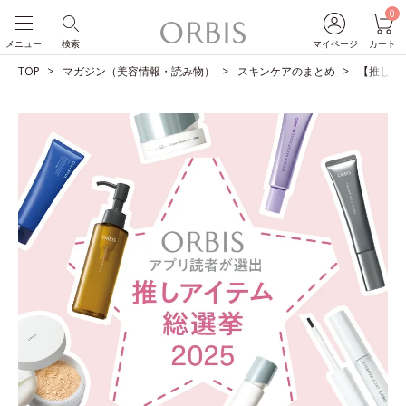
0
メニュー
検索
マイページ
カート
TOP
マガジン（美容情報・読み物）
スキンケアのまとめ
【推しア