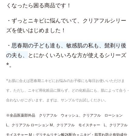
くなったら困る商品です！
・ずっとニキビに悩んでいて、クリアフルシリー
ズを使いはじめました！
・
思春期の子ども達も、敏感肌の私も、髭剃り後
の夫も、
とにかくいろいろな方が使えるシリーズ
*。
*お肌に合えば思春期ニキビにお悩みのお子様にも毎日お使いいただけま
す。ただし、ニキビ用化粧品に限らず、どの化粧品にも、肌によって合う・
合わないがございます。まずは、サンプルでお試しください。
※全品医薬部外品 クリアフル ウォッシュ、​クリアフル ローション
L、​クリアフル ローション M、クリアフル モイスチャー L、クリアフル
モイスチャー M：グリチルリチン酸2K配合＝ニキビ・肌荒れ防止有効成分