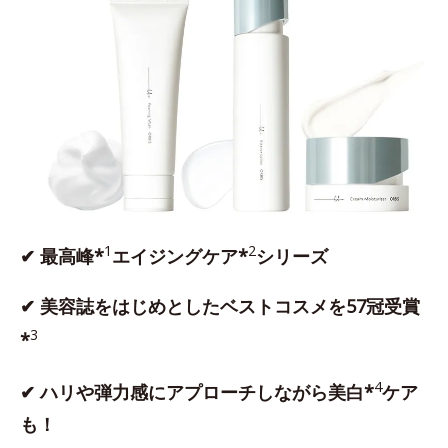
1
2
✔ 最高峰*
エイジングケア*
シリーズ
✔ 美容誌をはじめとしたベストコスメを57冠受賞
3
*
4
✔ ハリや弾力感にアプローチしながら美白*
ケア
も！