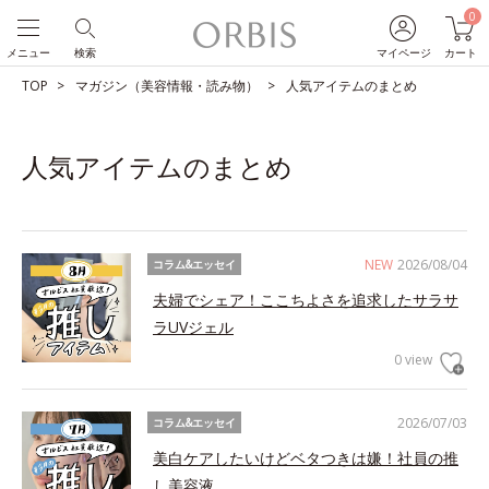
0
メニュー
検索
マイページ
カート
TOP
マガジン（美容情報・読み物）
人気アイテムのまとめ
人気アイテムのまとめ
NEW
2026/08/04
コラム&エッセイ
夫婦でシェア！ここちよさを追求したサラサ
ラUVジェル
0 view
2026/07/03
コラム&エッセイ
美白ケアしたいけどベタつきは嫌！社員の推
し美容液