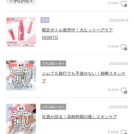
0 view
2026/04/24
ヘア
限定ボトル発売中！大ヒットヘアケア
HOWTO
0 view
2026/04/03
コラム&エッセイ
ジムでも旅行でも手放せない！相棒スキンケ
ア
0 view
2026/03/05
コラム&エッセイ
社員が語る！花粉時期の推しスキンケア
0 view