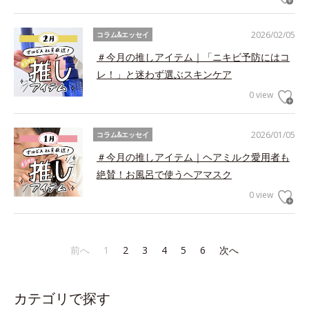
2026/02/05
コラム&エッセイ
＃今月の推しアイテム｜「ニキビ予防にはコ
レ！」と迷わず選ぶスキンケア
0 view
2026/01/05
コラム&エッセイ
＃今月の推しアイテム｜ヘアミルク愛用者も
絶賛！お風呂で使うヘアマスク
0 view
前へ
1
2
3
4
5
6
次へ
カテゴリで探す