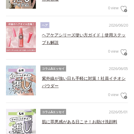
0 view
2026/06/20
ヘア
ヘアケアシリーズ使い方ガイド｜使用ステッ
プも解説
0 view
2026/06/05
コラム&エッセイ
紫外線が強い日も手軽に対策！社員イチオシ
パウダー
0 view
2026/05/01
コラム&エッセイ
肌に罪悪感がある日こそ！お助け洗顔料