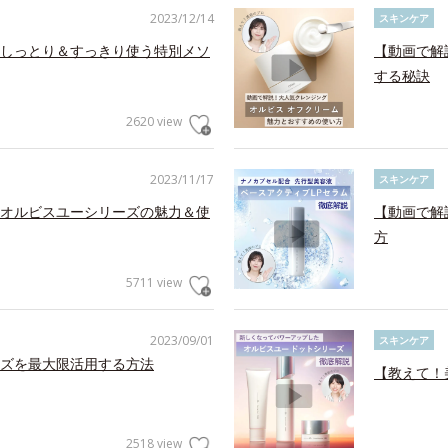
2023/12/14
スキンケア
しっとり＆すっきり使う特別メソ
【動画で解
する秘訣
2620 view
2023/11/17
スキンケア
オルビスユーシリーズの魅力＆使
【動画で解
方
5711 view
2023/09/01
スキンケア
ズを最大限活用する方法
【教えて！
2518 view