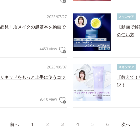
2023/07/27
スキンケア
必見！眉メイクの超基本を動画で
【動画で解
の使い方
4453 view
2023/06/07
スキンケア
リキッドをもっと上手に使うコツ
【教えて！
説！
9510 view
前へ
1
2
3
4
5
6
次へ