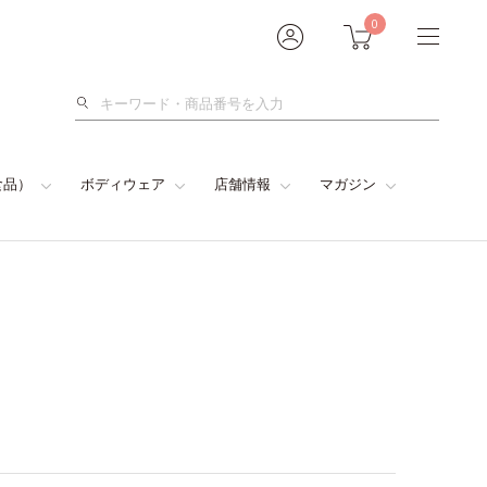
0
検
索
食品）
ボディウェア
店舗情報
マガジン