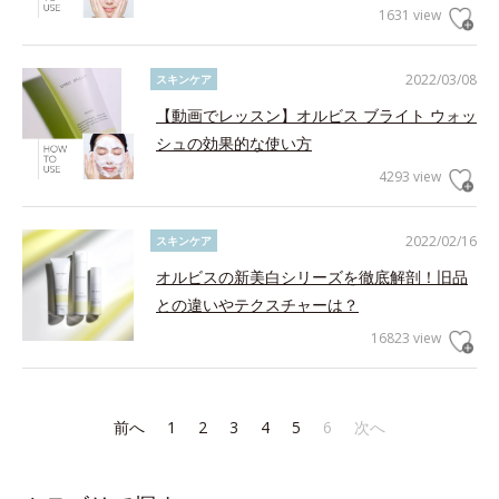
1631 view
2022/03/08
スキンケア
【動画でレッスン】オルビス ブライト ウォッ
シュの効果的な使い方
4293 view
2022/02/16
スキンケア
オルビスの新美白シリーズを徹底解剖！旧品
との違いやテクスチャーは？
16823 view
前へ
1
2
3
4
5
6
次へ