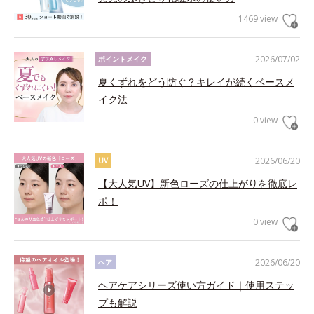
1469 view
2026/07/02
ポイントメイク
夏くずれをどう防ぐ？キレイが続くベースメ
イク法
0 view
2026/06/20
UV
【大人気UV】新色ローズの仕上がりを徹底レ
ポ！
0 view
2026/06/20
ヘア
ヘアケアシリーズ使い方ガイド｜使用ステッ
プも解説