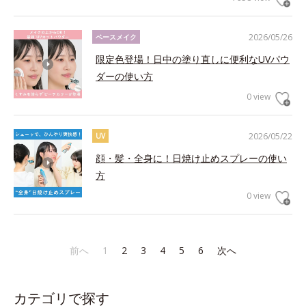
2026/05/26
ベースメイク
限定色登場！日中の塗り直しに便利なUVパウ
ダーの使い方
0 view
2026/05/22
UV
顔・髪・全身に！日焼け止めスプレーの使い
方
0 view
前へ
1
2
3
4
5
6
次へ
カテゴリで探す