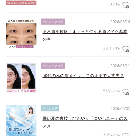
0 view
2026/06/16
ポイントメイク
まろ眉を攻略！ず～っと使える眉メイク基本
のキ
3051 view
2026/06/11
ポイントメイク
50代の私の眉メイク、このままで大丈夫？
5763 view
2026/06/02
スキンケア
暑い夏の裏技！ひんやり「冷やしユー」のス
スメ
7958 view