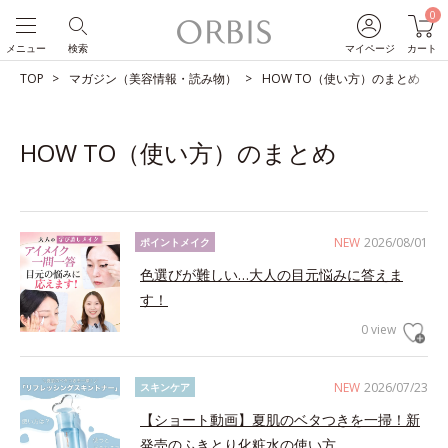
0
メニュー
検索
マイページ
カート
TOP
マガジン（美容情報・読み物）
HOW TO（使い方）のまとめ
HOW TO（使い方）のまとめ
NEW
2026/08/01
ポイントメイク
色選びが難しい…大人の目元悩みに答えま
す！
0 view
NEW
2026/07/23
スキンケア
【ショート動画】夏肌のベタつきを一掃！新
発売のふきとり化粧水の使い方